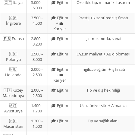
🇮🇹 İtalya
5.000 –
🎓 Eğitim
Özellikle tıp, mimarlık, tasarım
6.000
🇬🇧
3.500 –
🎓 Eğitim
Prestij + kısa sürede iş fırsatı
İngiltere
4.500
+ 💼
Kariyer
🇫🇷 Fransa
2.800 –
🎓 Eğitim
İşletme, moda, sanat
3.200
🇵🇱
2.500 –
🎓 Eğitim
Uygun maliyet + AB diploması
Polonya
3.000
🇳🇱
2.000 –
🎓 Eğitim
İngilizce eğitim + iş fırsatı
Hollanda
2.500
+ 💼
Kariyer
🇲🇰 Kuzey
2.000 –
🎓 Eğitim
Tıp ve diş hekimliği
Makedonya
2.500
🇦🇹
1.400 –
🎓 Eğitim
Ucuz üniversite + Almanca
Avusturya
1.700
🇭🇺
1.200 –
🎓 Eğitim
Tıp ve sağlık alanı
Macaristan
1.500