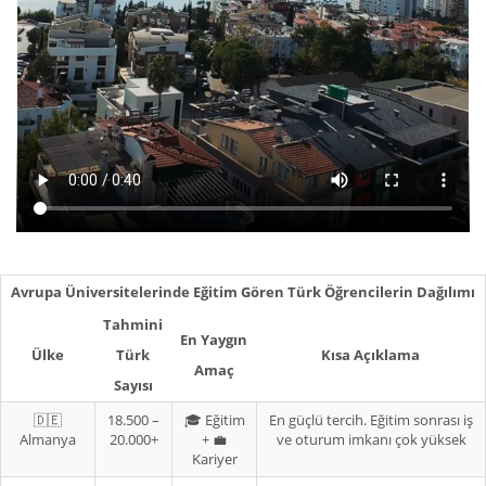
Avrupa Üniversitelerinde Eğitim Gören Türk Öğrencilerin Dağılımı
Tahmini
En Yaygın
Ülke
Türk
Kısa Açıklama
Amaç
Sayısı
🇩🇪
18.500 –
🎓 Eğitim
En güçlü tercih. Eğitim sonrası iş
Almanya
20.000+
+ 💼
ve oturum imkanı çok yüksek
Kariyer