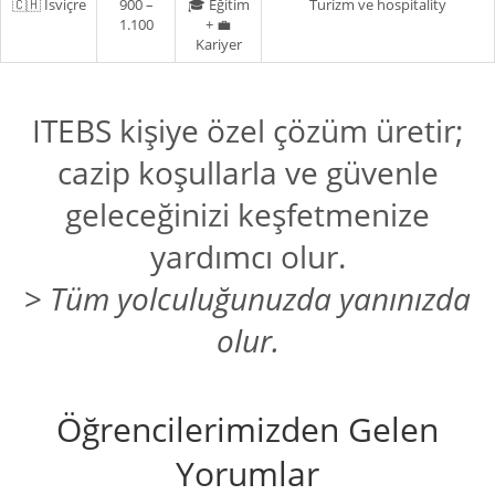
🇨🇭 İsviçre
900 –
🎓 Eğitim
Turizm ve hospitality
1.100
+ 💼
Kariyer
ITEBS kişiye özel çözüm üretir;
cazip koşullarla ve güvenle
geleceğinizi keşfetmenize
yardımcı olur.
>
Tüm yolculuğunuzda yanınızda
olur.
Öğrencilerimizden Gelen
Yorumlar