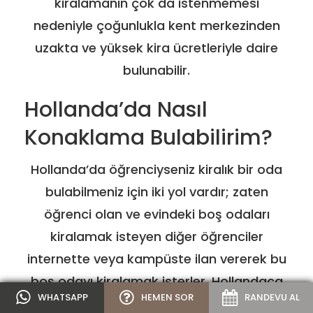
kiralamanın çok da istenmemesi
nedeniyle çoğunlukla kent merkezinden
uzakta ve yüksek kira ücretleriyle daire
bulunabilir.
Hollanda’da Nasıl
Konaklama Bulabilirim?
Hollanda’da öğrenciyseniz kiralık bir oda
bulabilmeniz için iki yol vardır; zaten
öğrenci olan ve evindeki boş odaları
kiralamak isteyen diğer öğrenciler
internette veya kampüste ilan vererek bu
boş odayı kiralamak isterler. Hollandaca
WHATSAPP
HEMEN SOR
RANDEVU AL
bilmeseniz de İngilizcenizle bu ilanlardan