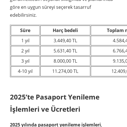
göre en uygun süreyi seçerek tasarruf
edebilirsiniz.
Süre
Harç bedeli
Toplam m
1 yıl
3.449,40 TL
4.584,
2 yıl
5.631,40 TL
6.766,
3 yıl
8.000,00 TL
9.135,
4-10 yıl
11.274,00 TL
12.409,
2025’te Pasaport Yenileme
İşlemleri ve Ücretleri
2025 yılında pasaport yenileme işlemleri
,