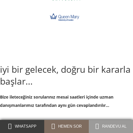
iyi bir gelecek, doğru bir kararla
başlar...
Bize ileteceğiniz sorularınız mesai saatleri içinde uzman
danışmanlarımız tarafından aynı gün cevaplandırılır...
BİLGİ TALEP FORMU
WHATSAPP
HEMEN SOR
RANDEVU AL