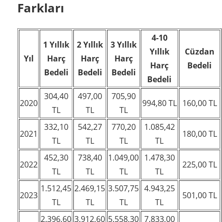
Farkları
4-10
1 Yıllık
2 Yıllık
3 Yıllık
Yıllık
Cüzdan
Yıl
Harç
Harç
Harç
Harç
Bedeli
Bedeli
Bedeli
Bedeli
Bedeli
304,40
497,00
705,90
2020
994,80 TL
160,00 TL
TL
TL
TL
332,10
542,27
770,20
1.085,42
2021
180,00 TL
TL
TL
TL
TL
452,30
738,40
1.049,00
1.478,30
2022
225,00 TL
TL
TL
TL
TL
1.512,45
2.469,15
3.507,75
4.943,25
2023
501,00 TL
TL
TL
TL
TL
2.396,60
3.912,60
5.558,30
7.833,00