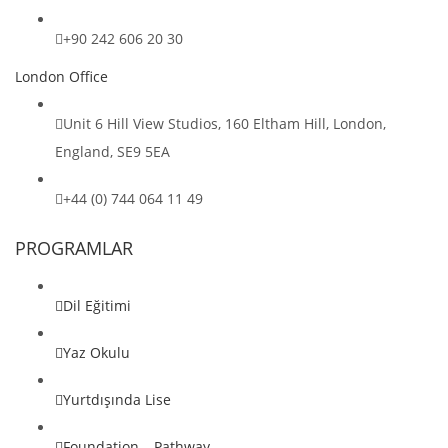
+90 242 606 20 30
London Office
Unit 6 Hill View Studios, 160 Eltham Hill, London,
England, SE9 5EA
+44 (0) 744 064 11 49
PROGRAMLAR
Dil Eğitimi
Yaz Okulu
Yurtdışında Lise
Foundation – Pathway