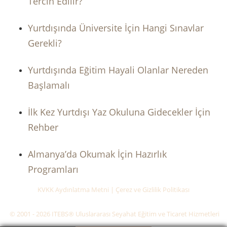
Tercih Edilir?
Yurtdışında Üniversite İçin Hangi Sınavlar
Gerekli?
Yurtdışında Eğitim Hayali Olanlar Nereden
Başlamalı
İlk Kez Yurtdışı Yaz Okuluna Gidecekler İçin
Rehber
Almanya’da Okumak İçin Hazırlık
Programları
KVKK Aydınlatma Metni
|
Çerez ve Gizlilik Politikası
© 2001 - 2026 ITEBS® Uluslararası Seyahat Eğitim ve Ticaret Hizmetleri