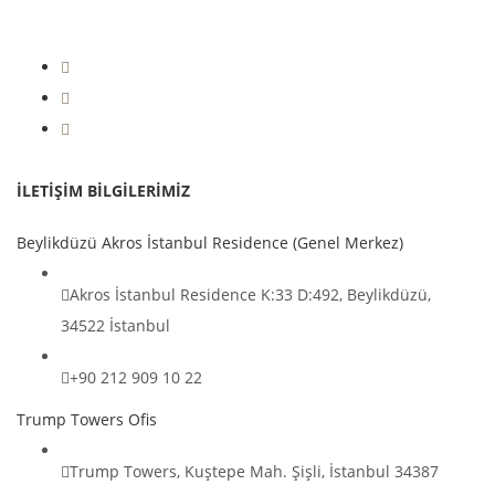
|
+90 212 236 53 93 (Pbx)
+90 212 993 18 90
İLETİŞİM BİLGİLERİMİZ
Beylikdüzü Akros İstanbul Residence (Genel Merkez)
Akros İstanbul Residence K:33 D:492, Beylikdüzü,
34522 İstanbul
+90 212 909 10 22
Trump Towers Ofis
Trump Towers, Kuştepe Mah. Şişli, İstanbul 34387