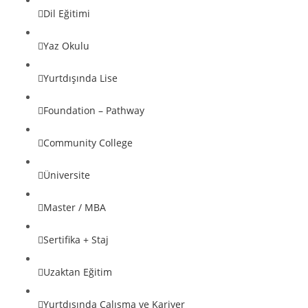
Dil Eğitimi
Yaz Okulu
Yurtdışında Lise
Foundation – Pathway
Community College
Üniversite
Master / MBA
Sertifika + Staj
Uzaktan Eğitim
Yurtdışında Çalışma ve Kariyer