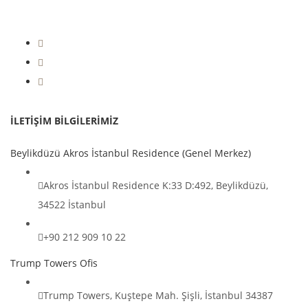
|
+90 212 236 53 93 (Pbx)
+90 212 993 18 90
İLETİŞİM BİLGİLERİMİZ
Beylikdüzü Akros İstanbul Residence (Genel Merkez)
Akros İstanbul Residence K:33 D:492, Beylikdüzü,
34522 İstanbul
+90 212 909 10 22
Trump Towers Ofis
Trump Towers, Kuştepe Mah. Şişli, İstanbul 34387