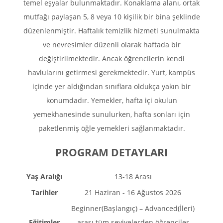
temel eşyalar bulunmaktadır. Konaklama alanı, ortak
mutfağı paylaşan 5, 8 veya 10 kişilik bir bina şeklinde
düzenlenmiştir. Haftalık temizlik hizmeti sunulmakta
ve nevresimler düzenli olarak haftada bir
değiştirilmektedir. Ancak öğrencilerin kendi
havlularını getirmesi gerekmektedir. Yurt, kampüs
içinde yer aldığından sınıflara oldukça yakın bir
konumdadır. Yemekler, hafta içi okulun
yemekhanesinde sunulurken, hafta sonları için
paketlenmiş öğle yemekleri sağlanmaktadır.
PROGRAM DETAYLARI
Yaş Aralığı
13-18 Arası
Tarihler
21 Haziran - 16 Ağustos 2026
Beginner(Başlangıç) – Advanced(İleri)
Eğitimler
arası tüm seviyelerden öğrenciler