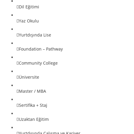
Dil Eğitimi
Yaz Okulu
Yurtdışında Lise
Foundation – Pathway
Community College
Üniversite
Master / MBA
Sertifika + Staj
Uzaktan Eğitim
Yurtdışında Çalışma ve Kariyer