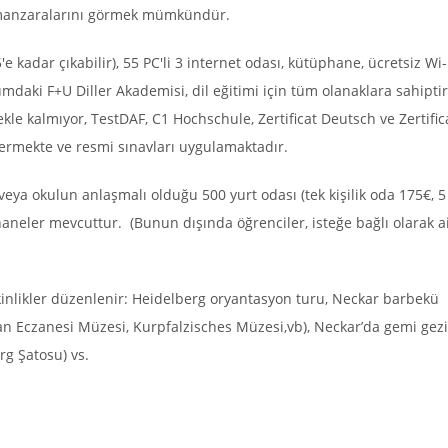
 manzaralarını görmek mümkündür.
 kadar çıkabilir), 55 PC'li 3 internet odası, kütüphane, ücretsiz Wi-
daki F+U Diller Akademisi, dil eğitimi için tüm olanaklara sahiptir.
le kalmıyor, TestDAF, C1 Hochschule, Zertificat Deutsch ve Zertific
vermekte ve resmi sınavları uygulamaktadır.
eya okulun anlaşmalı olduğu 500 yurt odası (tek kişilik oda 175€, 5
irhaneler mevcuttur. (Bunun dışında öğrenciler, isteğe bağlı olarak a
etkinlikler düzenlenir: Heidelberg oryantasyon turu, Neckar barbekü
lman Eczanesi Müzesi, Kurpfalzisches Müzesi,vb), Neckar’da gemi gezi
g Şatosu) vs.