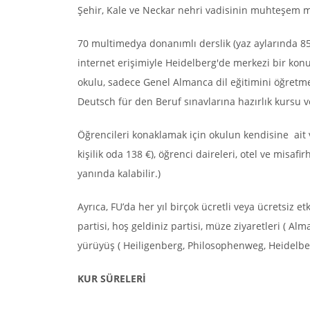
Şehir, Kale ve Neckar nehri vadisinin muhteşem
70 multimedya donanımlı derslik (yaz aylarında 85'e
internet erişimiyle Heidelberg'de merkezi bir konum
okulu, sadece Genel Almanca dil eğitimini öğretmek
Deutsch für den Beruf sınavlarına hazırlık kursu 
Öğrencileri konaklamak için okulun kendisine ait v
kişilik oda 138 €), öğrenci daireleri, otel ve misaf
yanında kalabilir.)
Ayrıca, FU’da her yıl birçok ücretli veya ücretsiz 
partisi, hoş geldiniz partisi, müze ziyaretleri ( A
yürüyüş ( Heiligenberg, Philosophenweg, Heidelber
KUR SÜRELERİ