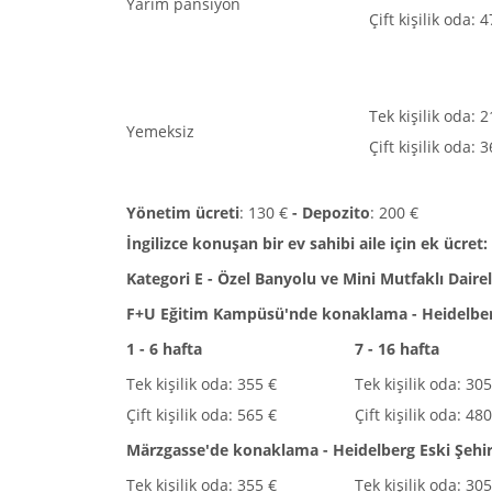
Yarım pansiyon
Çift kişilik oda: 
Tek kişilik oda: 
Yemeksiz
Çift kişilik oda: 
Yönetim ücreti
: 130 €
- Depozito
: 200 €
İngilizce konuşan bir ev sahibi aile için ek ücret:
Kategori E - Özel Banyolu ve Mini Mutfaklı Daire
F+U Eğitim Kampüsü'nde konaklama - Heidelber
1 - 6 hafta
7 - 16 hafta
Tek kişilik oda: 355 €
Tek kişilik oda: 305
Çift kişilik oda: 565 €
Çift kişilik oda: 48
Märzgasse'de konaklama - Heidelberg Eski Şehi
Tek kişilik oda: 355 €
Tek kişilik oda: 305 