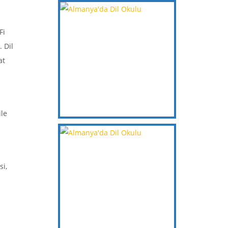
Fi
 Dil
at
ile
si,