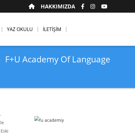
HAKKIMIZDA
YAZ OKULU
İLETİŞİM
F+U Academy Of Language
.
le
 Eski