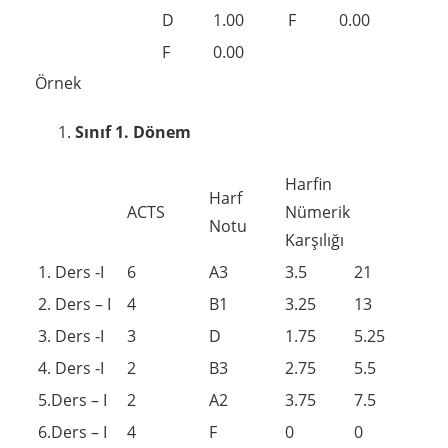
D
1.00
F
0.00
F
0.00
Örnek
Sınıf 1. Dönem
Harfin
Harf
ACTS
Nümerik
Notu
Karşılığı
1. Ders -I
6
A3
3.5
21
2. Ders – I
4
B1
3.25
13
3. Ders -I
3
D
1.75
5.25
4. Ders -I
2
B3
2.75
5.5
5.Ders – I
2
A2
3.75
7.5
6.Ders – I
4
F
0
0