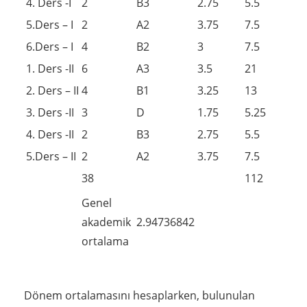
4. Ders -I
2
B3
2.75
5.5
5.Ders – I
2
A2
3.75
7.5
6.Ders – I
4
B2
3
7.5
1. Ders -II
6
A3
3.5
21
2. Ders – II
4
B1
3.25
13
3. Ders -II
3
D
1.75
5.25
4. Ders -II
2
B3
2.75
5.5
5.Ders – II
2
A2
3.75
7.5
38
112
Genel
akademik
2.94736842
ortalama
Dönem ortalamasını hesaplarken, bulunulan