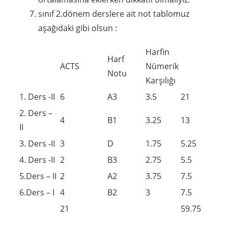
sınıf 2.dönem derslere ait not tablomuz
aşağıdaki gibi olsun :
Harfin
Harf
ACTS
Nümerik
Notu
Karşılığı
1. Ders -II
6
A3
3.5
21
2. Ders –
4
B1
3.25
13
II
3. Ders -II
3
D
1.75
5.25
4. Ders -II
2
B3
2.75
5.5
5.Ders – II
2
A2
3.75
7.5
6.Ders – I
4
B2
3
7.5
21
59.75