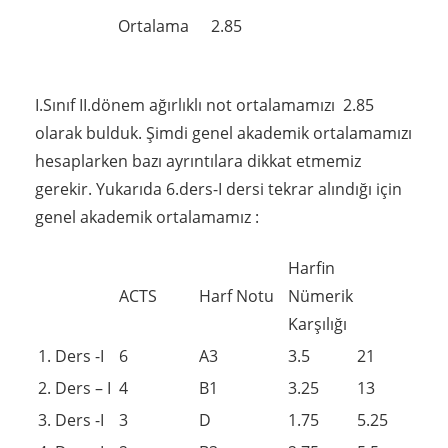
Ortalama
2.85
I.Sınıf II.dönem ağırlıklı not ortalamamızı 2.85
olarak bulduk. Şimdi genel akademik ortalamamızı
hesaplarken bazı ayrıntılara dikkat etmemiz
gerekir. Yukarıda 6.ders-I dersi tekrar alındığı için
genel akademik ortalamamız :
Harfin
ACTS
Harf Notu
Nümerik
Karşılığı
1. Ders -I
6
A3
3.5
21
2. Ders – I
4
B1
3.25
13
3. Ders -I
3
D
1.75
5.25