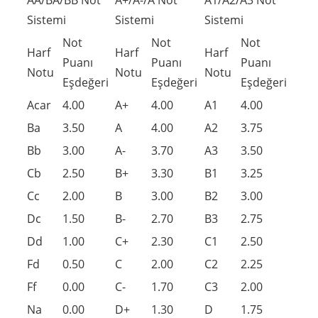
Sistemi
Sistemi
Sistemi
Not
Not
Not
Harf
Harf
Harf
Puanı
Puanı
Puanı
Notu
Notu
Notu
Eşdeğeri
Eşdeğeri
Eşdeğeri
Acar
4.00
A+
4.00
A1
4.00
Ba
3.50
A
4.00
A2
3.75
Bb
3.00
A-
3.70
A3
3.50
Cb
2.50
B+
3.30
B1
3.25
Cc
2.00
B
3.00
B2
3.00
Dc
1.50
B-
2.70
B3
2.75
Dd
1.00
C+
2.30
C1
2.50
Fd
0.50
C
2.00
C2
2.25
Ff
0.00
C-
1.70
C3
2.00
Na
0.00
D+
1.30
D
1.75