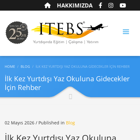
HAKKIMIZDA
HOME
BLOG
İLK KEZ YURTDIŞI YAZ OKULUNA GIDECEKLER İÇIN REHBER
İlk Kez Yurtdışı Yaz Okuluna Gidecekler
İçin Rehber
02 Mayıs 2026
/
Published in
Blog
İlk Kez Yurtdışı Yaz Okuluna