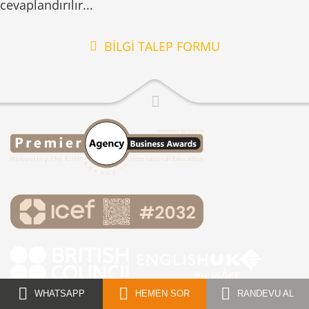
cevaplandırılır...
BİLGİ TALEP FORMU
WHATSAPP
HEMEN SOR
RANDEVU AL