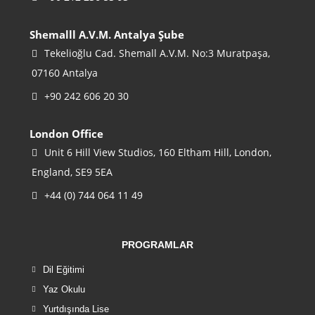
Shemalll A.V.M. Antalya Şube
Tekelioğlu Cad. Shemall A.V.M. No:3 Muratpaşa,
07160 Antalya
+90 242 606 20 30
London Office
Unit 6 Hill View Studios, 160 Eltham Hill, London,
England, SE9 5EA
+44 (0) 744 064 11 49
PROGRAMLAR
Dil Eğitimi
Yaz Okulu
Yurtdışında Lise