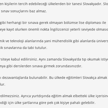
en kişilerin tercih edebileceği ülkelerden bir tanesi Slovakyadır. Sl
S sınav sonuçlarını baz almaz.
ibi herhangi bir sınava gerek olmayan bölümse lise diploması ile
teye kayıt olurken önemli nokta İngilizcenizi yeterli seviyede olmasıd
knik ve teknoloji alanlarında yani mühendislik gibi alanlarda ünivers
ik sınavlarına da tabi tutulur.
iteye kabul edilirsiniz. Aynı zamanda Slovakya’da tıp okumak istiy
 kimya gibi derslerden sınava girmek zorundasınızdır.
azı dezavantajlarda bulunabilir. Bu ülkede eğitimleri Slovakça alma
lur.
edilmezsiniz. Ayrıca yurtdışında eğitim almak elbetteki ülke içerisi
iği için ülke şartlarına göre pek çok kişiye pahalı gelebilir.