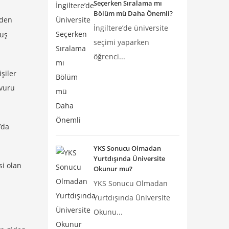
Seçerken Sıralama mı
Bölüm mü Daha Önemli?
zden
İngiltere’de üniversite
muş
seçimi yaparken
öğrenci...
şiler
şvuru
’da
YKS Sonucu Olmadan
Yurtdışında Üniversite
si olan
Okunur mu?
YKS Sonucu Olmadan
Yurtdışında Üniversite
Okunu...