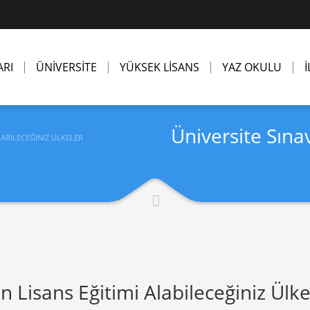
ARI
ÜNİVERSİTE
YÜKSEK LİSANS
YAZ OKULU
İ
Üniversite Sına
LABILECEĞINIZ ÜLKELER
 Lisans Eğitimi Alabileceğiniz Ülke