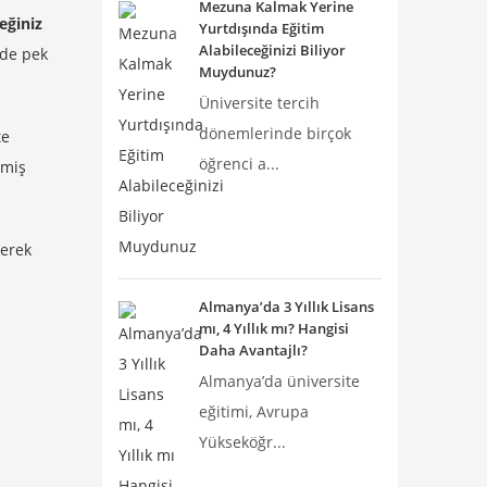
Mezuna Kalmak Yerine
eğiniz
Yurtdışında Eğitim
Alabileceğinizi Biliyor
zde pek
Muydunuz?
Üniversite tercih
dönemlerinde birçok
te
öğrenci a...
rmiş
rerek
Almanya’da 3 Yıllık Lisans
mı, 4 Yıllık mı? Hangisi
Daha Avantajlı?
Almanya’da üniversite
eğitimi, Avrupa
Yükseköğr...