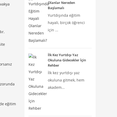
Olanlar Nereden
ovakya
Başlamalı
Yurtdışında eğitim
hayali, birçok öğrenci
için ...
ır.
ite
İlk Kez Yurtdışı Yaz
Okuluna Gidecekler İçin
orsanız
Rehber
İlk kez yurtdışı yaz
okuluna gitmek, hem
k zorunda
akadem...
nde eğitim