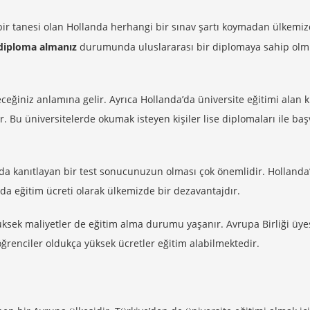
bir tanesi olan Hollanda herhangi bir sınav şartı koymadan ülkemi
 diploma almanız
durumunda uluslararası bir diplomaya sahip ol
eğiniz anlamına gelir. Ayrıca Hollanda’da üniversite eğitimi alan ki
rler. Bu üniversitelerde okumak isteyen kişiler lise diplomaları ile ba
 da kanıtlayan bir test sonucunuzun olması çok önemlidir. Hollanda
 da eğitim ücreti olarak ülkemizde bir dezavantajdır.
üksek maliyetler de eğitim alma durumu yaşanır. Avrupa Birliği üye
öğrenciler oldukça yüksek ücretler eğitim alabilmektedir.