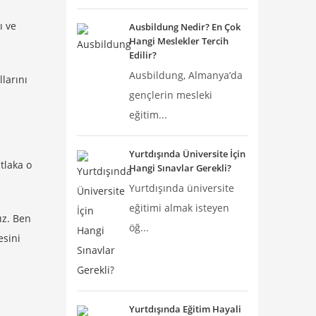
ı ve
Ausbildung Nedir? En Çok
Hangi Meslekler Tercih
Edilir?
Ausbildung, Almanya’da
larını
gençlerin mesleki
eğitim...
Yurtdışında Üniversite İçin
tlaka o
Hangi Sınavlar Gerekli?
Yurtdışında üniversite
eğitimi almak isteyen
ız. Ben
öğ...
esini
Yurtdışında Eğitim Hayali