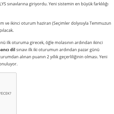
YS sınavlarına giriyordu. Yeni sistemin en büyük farklılığı
rum ve ikinci oturum haziran (Seçimler dolyısıyla Temmuzun
pılacak.
ü ilk oturuma girecek, öğle molasının ardından ikinci
ancı dil
sınavı ilk iki oturumun ardından pazar günü
oturumdan alınan puanın 2 yıllık geçerliliğinin olması. Yeni
onuluyor.
YECEK?