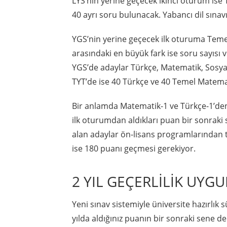
LYS’nin yerine geçecek ikinci oturum ise T
40 ayrı soru bulunacak. Yabancı dil sınav
YGS’nin yerine geçecek ilk oturuma Temel Y
arasındaki en büyük fark ise soru sayısı
YGS’de adaylar Türkçe, Matematik, Sosyal
TYT’de ise 40 Türkçe ve 40 Temel Matema
Bir anlamda Matematik-1 ve Türkçe-1’den
ilk oturumdan aldıkları puan bir sonraki 
alan adaylar ön-lisans programlarından t
ise 180 puanı geçmesi gerekiyor.
2 YIL GEÇERLİLİK UYGU
Yeni sınav sistemiyle üniversite hazırlık 
yılda aldığınız puanın bir sonraki sene d