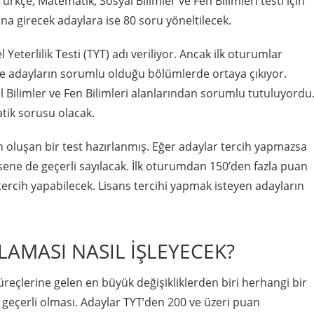
ürkçe, Matematik, Sosyal Bilimler ve Fen Bilimleri testi için
ına girecek adaylara ise 80 soru yöneltilecek.
eterlilik Testi (TYT) adı veriliyor. Ancak ilk oturumlar
 ve adayların sorumlu olduğu bölümlerde ortaya çıkıyor.
 Bilimler ve Fen Bilimleri alanlarından sorumlu tutuluyordu
tik sorusu olacak.
 oluşan bir test hazırlanmış. Eğer adaylar tercih yapmazsa
sene de geçerli sayılacak. İlk oturumdan 150’den fazla puan
ercih yapabilecek. Lisans tercihi yapmak isteyen adayların
LAMASI NASIL İŞLEYECEK?
süreçlerine gelen en büyük değişikliklerden biri herhangi bir
e geçerli olması. Adaylar TYT’den 200 ve üzeri puan