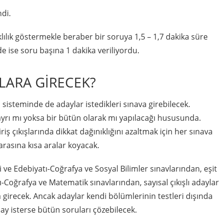
ndi.
ılık göstermekle beraber bir soruya 1,5 – 1,7 dakika süre
 ise soru başına 1 dakika veriliyordu.
LARA GİRECEK?
sisteminde de adaylar istedikleri sınava girebilecek.
ayrı mı yoksa bir bütün olarak mı yapılacağı hususunda.
iş çıkışlarında dikkat dağınıklığını azaltmak için her sınava
 arasına kısa aralar koyacak.
li ve Edebiyatı-Coğrafya ve Sosyal Bilimler sınavlarından, eşit
atı-Coğrafya ve Matematik sınavlarından, sayısal çıkışlı adaylar
a girecek. Ancak adaylar kendi bölümlerinin testleri dışında
day isterse bütün soruları çözebilecek.