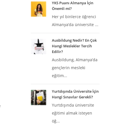
YKS Puanı Almanya İçin
Önemli mi?
Her yıl binlerce öğrenci
Almanya’da üniversite ...
Ausbildung Nedir? En Çok
Hangi Meslekler Tercih
Edilir?
Ausbildung, Almanya’da
gençlerin mesleki
eğitim...
Yurtdışında Üniversite İçin
Hangi Sınavlar Gerekli?
Yurtdışında üniversite
e
eğitimi almak isteyen
öğ...