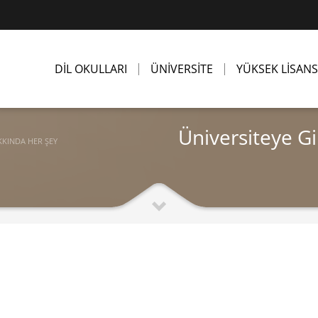
DİL OKULLARI
ÜNİVERSİTE
YÜKSEK LİSANS
Üniversiteye Gi
AKKINDA HER ŞEY