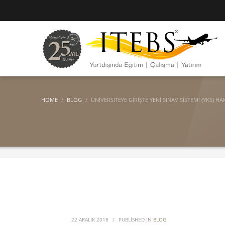
HOME
BLOG
ÜNIVERSITEYE GIRIŞTE YENI SINAV SISTEMI (YKS) H
22 ARALIK 2018
/
PUBLISHED IN
BLOG