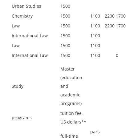
Urban Studies
1500
Chemistry
1500
1100
2200
1700
Law
1500
1100
2200
1700
International Law
1500
1100
Law
1500
1100
International Law
1500
1100
0
Master
(education
Study
and
academic
programs)
tuition fee,
programs
US dollars**
part-
full-time