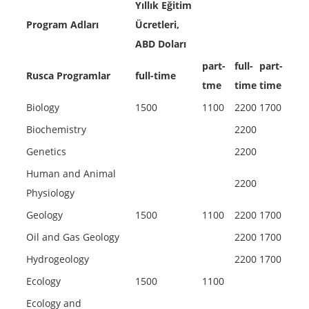
Yıllık Eğitim
Program Adları
Ücretleri,
ABD Doları
part-
full-
part-
Rusca Programlar
full-time
tme
time
time
Biology
1500
1100
2200
1700
Biochemistry
2200
Genetics
2200
Human and Animal
2200
Physiology
Geology
1500
1100
2200
1700
Oil and Gas Geology
2200
1700
Hydrogeology
2200
1700
Ecology
1500
1100
Ecology and