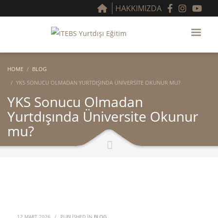
HAKKIMIZDA
HOME
BLOG
YKS SONUCU OLMADAN YURTDIŞINDA ÜNIVERSITE OKUNUR MU?
YKS Sonucu Olmadan
Yurtdışında Üniversite Okunur
mu?
12 MART 2026
/
PUBLISHED IN
BLOG