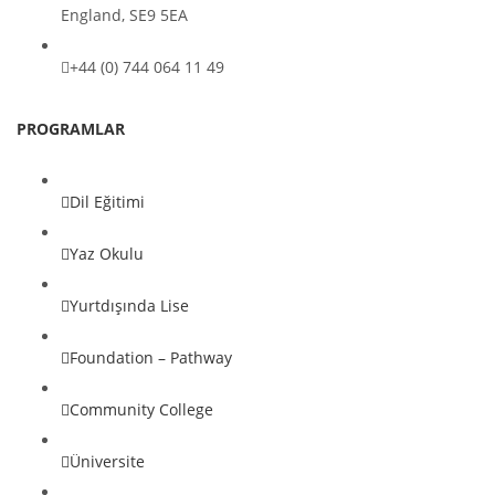
England, SE9 5EA
+44 (0) 744 064 11 49
PROGRAMLAR
Dil Eğitimi
Yaz Okulu
Yurtdışında Lise
Foundation – Pathway
Community College
Üniversite