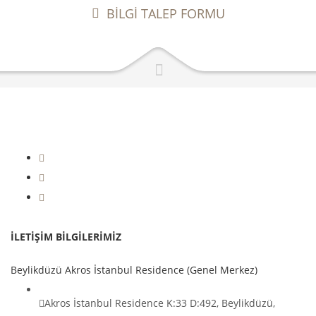
BİLGİ TALEP FORMU
|
+90 212 236 53 93 (Pbx)
+90 212 993 18 90
İLETİŞİM BİLGİLERİMİZ
Beylikdüzü Akros İstanbul Residence (Genel Merkez)
Akros İstanbul Residence K:33 D:492, Beylikdüzü,