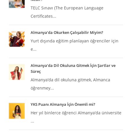
TELC Sınavı (The European Language
Certificates...
Almanya’da Okurken Çalışabilir Miyim?
Yurt dışında eğitim planlayan öğrenciler için
e...
Almanya’da Dil Okuluna Gitmek İçin Şartlar ve
Süreç
Almanya’da dil okuluna gitmek, Almanca
öğrenmey...
YKS Puanı Almanya İçin Önemli mi?
Her yıl binlerce öğrenci Almanya’da üniversite
...