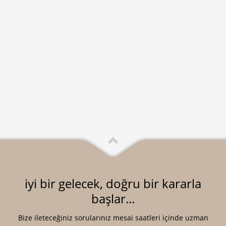
iyi bir gelecek, doğru bir kararla
başlar...
Bize ileteceğiniz sorularınız mesai saatleri içinde uzman