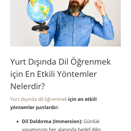
Yurt Dışında Dil Öğrenmek
için En Etkili Yöntemler
Nelerdir?
Yurt dışında dil öğrenmek
için en etkili
yöntemler şunlardır:
Dil Daldırma (Immersion):
Günlük
yaşamınızın her alanında hedef dilin