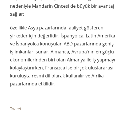
nedeniyle Mandarin Çincesi de büyük bir avantaj
sağlar;
özellikle Asya pazarlarında faaliyet gösteren
şirketler için değerlidir. İspanyolca, Latin Amerika
ve İspanyolca konuşulan ABD pazarlarında geniş
iş imkanları sunar. Almanca, Avrupa’nın en güçlü
ekonomilerinden biri olan Almanya ile iş yapmayı
kolaylaştırırken, Fransızca ise birçok uluslararası
kuruluşta resmi dil olarak kullanılır ve Afrika
pazarlarında etkilidir.
Tweet