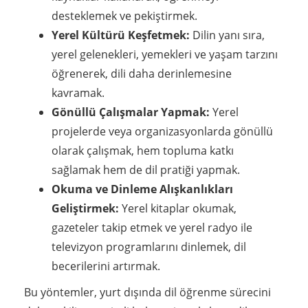
desteklemek ve pekiştirmek.
Yerel Kültürü Keşfetmek:
Dilin yanı sıra,
yerel gelenekleri, yemekleri ve yaşam tarzını
öğrenerek, dili daha derinlemesine
kavramak.
Gönüllü Çalışmalar Yapmak:
Yerel
projelerde veya organizasyonlarda gönüllü
olarak çalışmak, hem topluma katkı
sağlamak hem de dil pratiği yapmak.
Okuma ve Dinleme Alışkanlıkları
Geliştirmek:
Yerel kitaplar okumak,
gazeteler takip etmek ve yerel radyo ile
televizyon programlarını dinlemek, dil
becerilerini artırmak.
Bu yöntemler, yurt dışında dil öğrenme sürecini