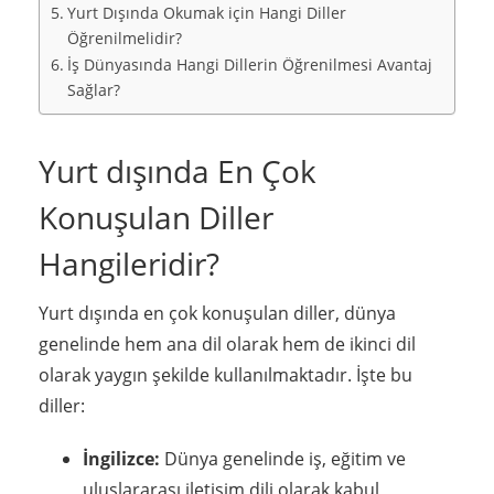
Yurt Dışında Okumak için Hangi Diller
Öğrenilmelidir?
İş Dünyasında Hangi Dillerin Öğrenilmesi Avantaj
Sağlar?
Yurt dışında En Çok
Konuşulan Diller
Hangileridir?
Yurt dışında en çok konuşulan diller, dünya
genelinde hem ana dil olarak hem de ikinci dil
olarak yaygın şekilde kullanılmaktadır. İşte bu
diller:
İngilizce:
Dünya genelinde iş, eğitim ve
uluslararası iletişim dili olarak kabul