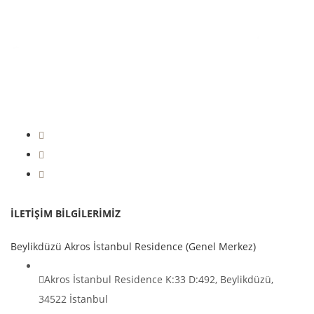
|
+90 212 236 53 93 (Pbx)
+90 212 993 18 90
İLETİŞİM BİLGİLERİMİZ
Beylikdüzü Akros İstanbul Residence (Genel Merkez)
Akros İstanbul Residence K:33 D:492, Beylikdüzü,
34522 İstanbul