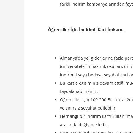
farklı indirim kampanyalarından fay
Öğrenciler İçin İndirimli Kart İmkanı…
Almanya’da yol giderlerine fazla p
(üniversitelerin hazırlık okulları, ün
indirimli veya bedava seyahat kartl
Bu kartla eğitiminiz devam ettiği mü
faydalanabilirsiniz.
Öğrenciler için 100-200 Euro aralığı
ve sınırsız seyahat edilebilir.
Herhangi bir indirim kartı kullanılma
arasında değişmektedir.
Bazı eyaletlerde öğrenciler, 365 gün