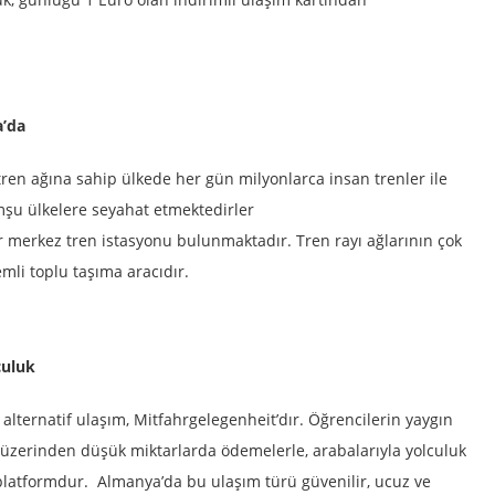
a’da
ren ağına sahip ülkede her gün milyonlarca insan trenler ile
omşu ülkelere seyahat etmektedirler
 merkez tren istasyonu bulunmaktadır. Tren rayı ağlarının çok
mli toplu taşıma aracıdır.
culuk
 alternatif ulaşım, Mitfahrgelegenheit’dır. Öğrencilerin yaygın
t üzerinden düşük miktarlarda ödemelerle, arabalarıyla yolculuk
i platformdur. Almanya’da bu ulaşım türü güvenilir, ucuz ve