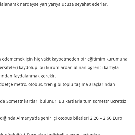
dalanarak nerdeyse yarı yarıya ucuza seyahat ederler.
ara ödememek için hiç vakit kaybetmeden bir eğitimim kurumuna
iversiteler) kaydolup, bu kurumlardan alınan öğrenci kartıyla
arından faydalanmak gerekir.
ddetçe metro, otobüs, tren gibi toplu taşıma araçlarından
nda Sömestr kartları bulunur. Bu kartlarla tüm sömestr ücretsiz
dığında Almanya’da şehir içi otobüs biletleri 2.20 – 2.60 Euro
ük, günlüğü 1 Euro olan indirimli ulaşım kartından