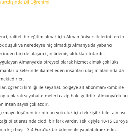
enci, kaliteli bir eğitim almak için Alman üniversitelerini tercih
 çok düşük ve neredeyse hiç olmadığı Almanya’da yabancı
rinden biri de ulaşım için ödemiş oldukları tutardır.
uygulayan Almanya’da bireysel olarak hizmet almak çok lüks
manlar ülkelerinde ikamet eden insanları ulaşım alanında da
mektedirler.
lar, öğrenci kimliği ile seyahat, bölgeye ait abonman/kombine
ın toplu olarak seyahat etmeleri cazip hale getirilir. Almanya’da bu
n insan sayısı çok azdır.
çıkmayı düşünen birinin bu yolculuk için tek kişilik bilet alması
acağı bilet arasında ciddi bir fark vardır. Tek kişiyle 10-15 Euro’ya
lama kişi başı 3-4 Euro’luk bir ödeme ile yapılabilmektedir.