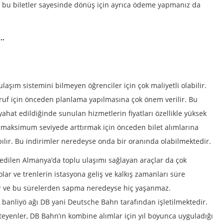
n bu biletler sayesinde dönüş için ayrıca ödeme yapmanız da
r…
aşım sistemini bilmeyen öğrenciler için çok maliyetli olabilir.
uf için önceden planlama yapılmasına çok önem verilir. Bu
ahat edildiğinde sunulan hizmetlerin fiyatları özellikle yüksek
ı maksimum seviyede arttırmak için önceden bilet alımlarına
ılır. Bu indirimler neredeyse onda bir oranında olabilmektedir.
dilen Almanya’da toplu ulaşımı sağlayan araçlar da çok
olar ve trenlerin istasyona geliş ve kalkış zamanları süre
ilir ve bu sürelerden sapma neredeyse hiç yaşanmaz.
 banliyö ağı DB yani Deutsche Bahn tarafından işletilmektedir.
teyenler, DB Bahn’ın kombine alımlar için yıl boyunca uyguladığı