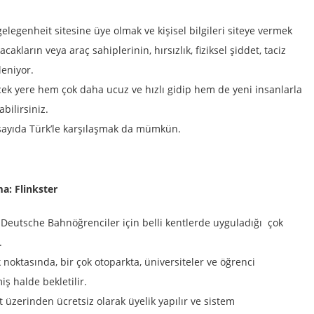
legenheit sitesine üye olmak ve kişisel bilgileri siteye vermek
cakların veya araç sahiplerinin, hırsızlık, fiziksel şiddet, taciz
eniyor.
cek yere hem çok daha ucuz ve hızlı gidip hem de yeni insanlarla
bilirsiniz.
sayıda Türk’le karşılaşmak da mümkün.
ma:
Flinkster
 Deutsche Bahnöğrenciler için belli kentlerde uyguladığı çok
.
k noktasında, bir çok otoparkta, üniversiteler ve öğrenci
iş halde bekletilir.
 üzerinden ücretsiz olarak üyelik yapılır ve sistem