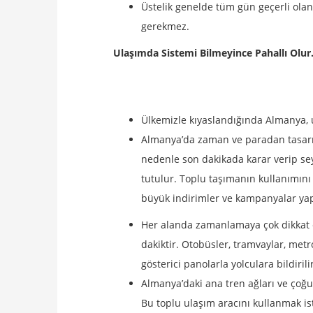
Üstelik genelde tüm gün geçerli ola
gerekmez.
Ulaşımda Sistemi Bilmeyince Pahallı Olu
Ülkemizle kıyaslandığında Almanya, ul
Almanya’da zaman ve paradan tasarr
nedenle son dakikada karar verip sey
tutulur. Toplu taşımanın kullanımın
büyük indirimler ve kampanyalar yap
Her alanda zamanlamaya çok dikkat e
dakiktir. Otobüsler, tramvaylar, metr
gösterici panolarla yolculara bildir
Almanya’daki ana tren ağları ve çoğu
Bu toplu ulaşım aracını kullanmak is