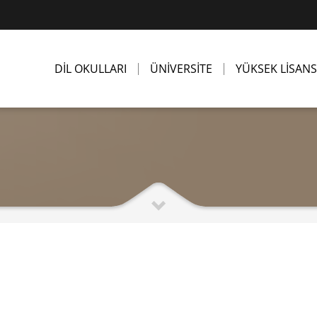
DİL OKULLARI
ÜNİVERSİTE
YÜKSEK LİSANS