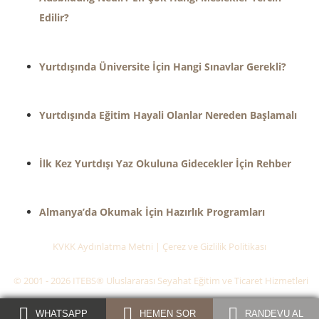
Edilir?
Yurtdışında Üniversite İçin Hangi Sınavlar Gerekli?
Yurtdışında Eğitim Hayali Olanlar Nereden Başlamalı
İlk Kez Yurtdışı Yaz Okuluna Gidecekler İçin Rehber
Almanya’da Okumak İçin Hazırlık Programları
KVKK Aydınlatma Metni
|
Çerez ve Gizlilik Politikası
© 2001 - 2026 ITEBS® Uluslararası Seyahat Eğitim ve Ticaret Hizmetleri
WHATSAPP
HEMEN SOR
RANDEVU AL