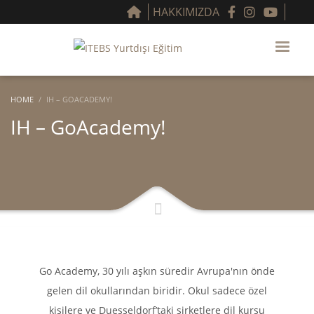
HAKKIMIZDA
HOME
IH – GOACADEMY!
IH – GoAcademy!
Go Academy, 30 yılı aşkın süredir Avrupa'nın önde
gelen dil okullarından biridir. Okul sadece özel
kişilere ve Duesseldorf’taki şirketlere dil kursu