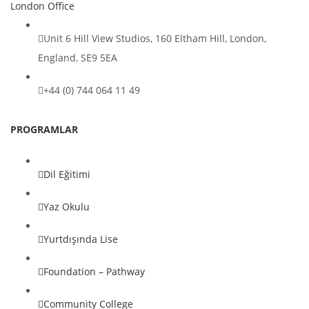
London Office
Unit 6 Hill View Studios, 160 Eltham Hill, London,
England, SE9 5EA
+44 (0) 744 064 11 49
PROGRAMLAR
Dil Eğitimi
Yaz Okulu
Yurtdışında Lise
Foundation – Pathway
Community College