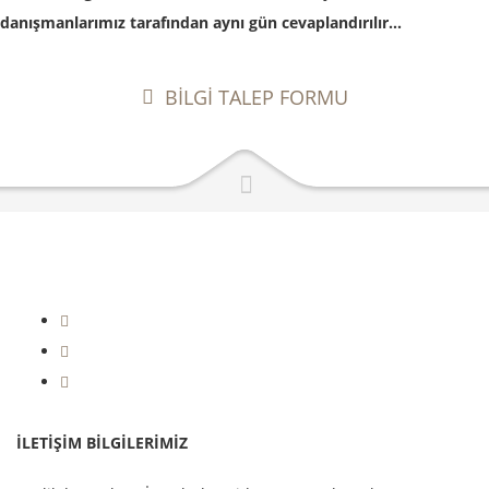
danışmanlarımız tarafından aynı gün cevaplandırılır...
BİLGİ TALEP FORMU
|
+90 212 236 53 93 (Pbx)
+90 212 993 18 90
İLETİŞİM BİLGİLERİMİZ