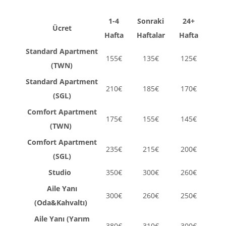
1-4
Sonraki
24+
Ücret
Hafta
Haftalar
Hafta
Standard Apartment
155€
135€
125€
(TWN)
Standard Apartment
210€
185€
170€
(SGL)
Comfort Apartment
175€
155€
145€
(TWN)
Comfort Apartment
235€
215€
200€
(SGL)
Studio
350€
300€
260€
Aile Yanı
300€
260€
250€
(Oda&Kahvaltı)
Aile Yanı (Yarım
380€
310€
300€